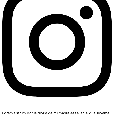
Lorem fistrum por la gloria de mi madre esse jarl aliqua llevame