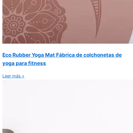
Eco Rubber Yoga Mat Fábrica de colchonetas de
yoga para fitness
Leer más »