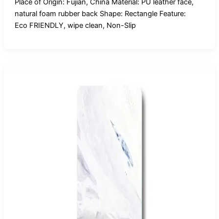
Place of Origin: Fujian, China Material: PU leather face,
natural foam rubber back Shape: Rectangle Feature:
Eco FRIENDLY, wipe clean, Non-Slip