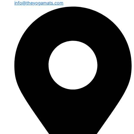
info@theyogamats.com